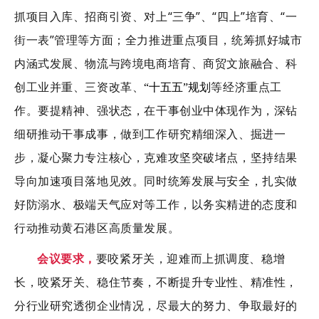
抓项目入库、招商引资、对上
“三争”、“四上”培育、“一
街一表”管理
等方面
；全力推进重点项目
，
统筹抓好城市
内涵式发展、物流与跨境电商培育、商贸文旅融合、科
创工业并重、
三资
改革
、
等经济重点工
“十五五”规划
作
。
要提精神、强状态，
在干事创业中体现作为，
深钻
细研推动干事成事，做到工作研究精细深入、掘进一
步，凝心聚力专注核心，克难攻坚突破堵点，坚持结果
导向加速项目
落地
见效
。
同时统筹发展与安全，扎实做
好防溺水、极端天气应对等工作，以务实精进的态度和
行动推动
黄石港区
高质量发展。
会议要求，
要
咬紧牙关，
迎难而上抓调度
、
稳增
长，
咬紧牙关、
稳住节奏
，
不断提升专业性、精准性，
分行业研究透彻企业情况，
尽最大的努力、争取最好的