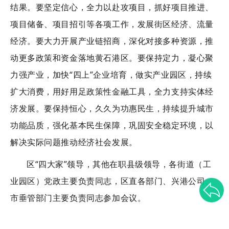
结果
。
要坚定信心，
全力以赴攻项目
，
抓好
项目
推进
、
项目
储备、
项目
招引
等各项工作，发展街区经济、流量
经济。要大力开展产业链招商，深化对接多种资源，
推
动更多政策和资金落地黄石港区。要保持定力，
凝心聚
力
强产业，
加快
“四上”企业培育，
做实产业园区，持续
扩大消费，
用好用足政策性金融工具，全力支持实体经
济发展。
要保持恒心，久久为功
惠民生，
持续提升
城市
功能品质，强化基本民生保障，巩固安全稳定环境，以
解决实际问题推动经济社会发展。
区
“四大家”领导，其他在职县级领导，各街道（工
业园区）
党政主要负责同志
，区直各部门、兴港公司、
市垂管部门主要负责同志参加会议。