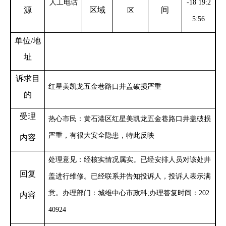
人工电话
-18 19:2
源
区域
间
区
5:56
单位
/地
址
诉求目
红星美凯龙五金巷路口井盖破损严重
的
受理
热心市民：黄石港区红星美凯龙五金巷路口井盖破损
严重，有很大安全隐患，特此反映
内容
处理意见：经核实情况属实。已经安排人员对该处井
回复
盖进行维修。已经联系并告知投诉人，投诉人表示满
意。
办理部门：城维中心市政科;办理答复时间：202
内容
40924