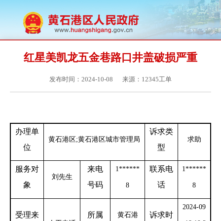
红星美凯龙五金巷路口井盖破损严重
发布时间：2024-10-08
来源：12345工单
办理单
诉求类
黄石港区
;黄石港区城市管理局
求助
位
型
服务对
来电
联系电
1
*
*
*
*
*
*
1
*
*
*
*
*
*
刘先生
象
号码
话
8
8
2024-09
受理来
所属
诉求时
黄石港