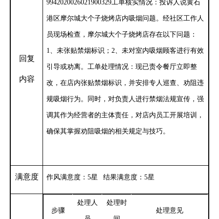
9942020026021900329工单核实情况：投诉人说黄石
港区摩尔城大个子烧烤店内吸烟问题。经社区工作人
员现场检查，摩尔城大个子烧烤店存在以下问题：
1、未张贴禁烟标识；2、未对室内吸烟顾客进行有效
回复
引导或劝离。工单处理情况：现已责令餐厅立即整
内容
改，在店内张贴禁烟标识，并安排专人巡查、劝阻违
规吸烟行为。同时，对负责人进行禁烟法规宣传，强
调其作为经营者的主体责任，对店内员工开展培训，
确保其掌握劝阻吸烟的相关规定与技巧。
满意度
作风满意度：
5星 结果满意度：5星
处理人
处理时
步骤
处理意见
员
间