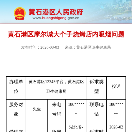
黄石港区摩尔城大个子烧烤店内吸烟问题
发布时间：2026-03-03
来源：黄石港区卫生健康局
办理单
诉求类
黄石港区
12345平台，黄石港区
投诉
位
型
卫生健康局
服务对
来电
联系电
186
*****
186
****
先生
象
号码
话
*
**
湖北省
-
2026-02
受理来
所属
诉求时