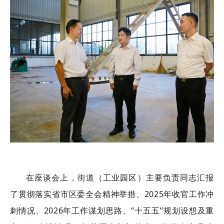
在
座谈会上，街道
（工业园区）主要负责同志
汇报
了
贯彻落实省市区委全会精神举措、
2025年
收官
工作
冲
刺情况、
2026年工作谋划思路、“十五五”规划设想
及
重