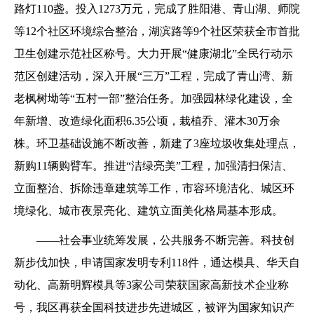
路灯110盏。投入1273万元，完成了胜阳港、青山湖、师院
等12个社区环境综合整治，湖滨路等9个社区荣获全市首批
卫生创建示范社区称号。大力开展“健康湖北”全民行动示
范区创建活动，深入开展“三万”工程，完成了青山湾、新
老枫树坳等“五村一部”整治任务。加强园林绿化建设，全
年新增、改造绿化面积6.35公顷，栽植乔、灌木30万余
株。环卫基础设施不断改善，新建了3座垃圾收集处理点，
新购11辆购臂车。推进“洁绿亮美”工程，加强清扫保洁、
立面整治、拆除违章建筑等工作，市容环境洁化、城区环
境绿化、城市夜景亮化、建筑立面美化格局基本形成。
——社会事业统筹发展，公共服务不断完善。科技创
新步伐加快，申请国家发明专利118件，通达模具、华天自
动化、高新明辉模具等3家公司荣获国家高新技术企业称
号，我区再获全国科技进步先进城区，被评为国家知识产