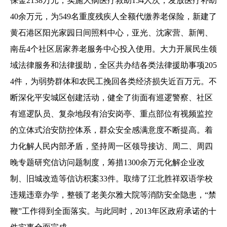
保金2138万元，实施大病医疗救助154人次，发放医疗补助
40余万元，为549名重度残疾人全额代缴养老保险，新建了
黄石港区阳光家园日间照料中心，亚光、沈家营、新闸、
南岳4个社区居家养老服务中心投入使用。大力开展民生领
域法律服务和法律援助，全区共办结各类法律援助事项205
4件，为弱势群体和农民工挽回各类经济损失近百万元。不
断深化平安城区创建活动，健全了街面有巡逻警察、社区
有巡逻队员、复杂地段有治安岗亭、重点部位有视频监控
的立体式治安防控体系，群众安全感满意度不断提高。着
力化解人民内部矛盾，坚持周一区领导接访、周二、周四
晚专题研究信访问题制度，筹措1300余万元化解企业改
制、旧城改造等信访积案33件。取缔了江北胜祥双语学校
违规违章办学，整顿了老美尔雅大院等消防安全隐患，“禁
鞭”工作得到全面落实。与此同时，2013年区政府承诺的十