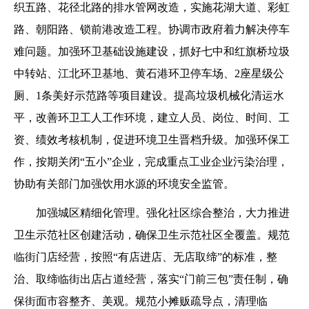
织五路、花径北路的排水管网改造，实施花湖大道、彩虹
路、朝阳路、锁前港改造工程。协调市政府着力解决停车
难问题。加强环卫基础设施建设，抓好七中和红旗桥垃圾
中转站、江北环卫基地、黄石港环卫停车场、2座星级公
厕、1条美好示范路等项目建设。提高垃圾机械化清运水
平，改善环卫工人工作环境，建立人员、岗位、时间、工
资、绩效考核机制，促进环境卫生晋档升级。加强环保工
作，按期关闭“五小”企业，完成重点工业企业污染治理，
协助有关部门加强饮用水源的环境安全监管。
加强城区精细化管理。强化社区综合整治，大力推进
卫生示范社区创建活动，确保卫生示范社区全覆盖。规范
临街门店经营，按照“有店进店、无店取缔”的标准，整
治、取缔临街出店占道经营，落实“门前三包”责任制，确
保街面市容整齐、美观。规范小摊贩疏导点，清理临