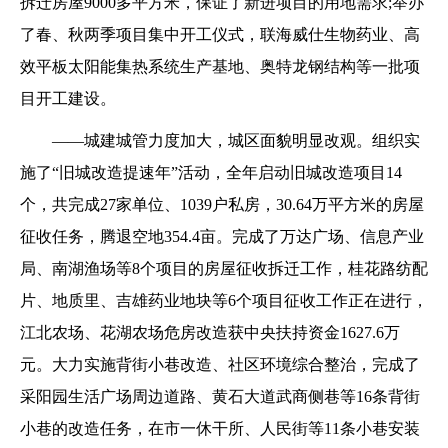
拆迁房屋9000多平方米，保证了新进项目的用地需求;举办
了春、秋两季项目集中开工仪式，联海威仕生物药业、高
效平板太阳能集热系统生产基地、奥特龙钢结构等一批项
目开工建设。
——城建城管力度加大，城区面貌明显改观。组织实
施了“旧城改造提速年”活动，全年启动旧城改造项目14
个，共完成27家单位、1039户私房，30.64万平方米的房屋
征收任务，腾退空地354.4亩。完成了万达广场、信息产业
局、南湖渔场等8个项目的房屋征收拆迁工作，桂花路纺配
片、地质里、吉雄药业地块等6个项目征收工作正在进行，
江北农场、花湖农场危房改造获中央扶持资金1627.6万
元。大力实施背街小巷改造、社区环境综合整治，完成了
采阳园生活广场周边道路、黄石大道武商侧巷等16条背街
小巷的改造任务，在市一休干所、人民街等11条小巷安装