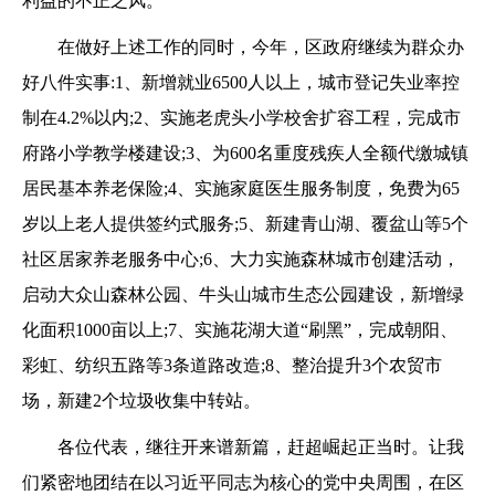
利益的不正之风。
在做好上述工作的同时，今年，区政府继续为群众办
好八件实事:1、新增就业6500人以上，城市登记失业率控
制在4.2%以内;2、实施老虎头小学校舍扩容工程，完成市
府路小学教学楼建设;3、为600名重度残疾人全额代缴城镇
居民基本养老保险;4、实施家庭医生服务制度，免费为65
岁以上老人提供签约式服务;5、新建青山湖、覆盆山等5个
社区居家养老服务中心;6、大力实施森林城市创建活动，
启动大众山森林公园、牛头山城市生态公园建设，新增绿
化面积1000亩以上;7、实施花湖大道“刷黑”，完成朝阳、
彩虹、纺织五路等3条道路改造;8、整治提升3个农贸市
场，新建2个垃圾收集中转站。
各位代表，继往开来谱新篇，赶超崛起正当时。让我
们紧密地团结在以习近平同志为核心的党中央周围，在区