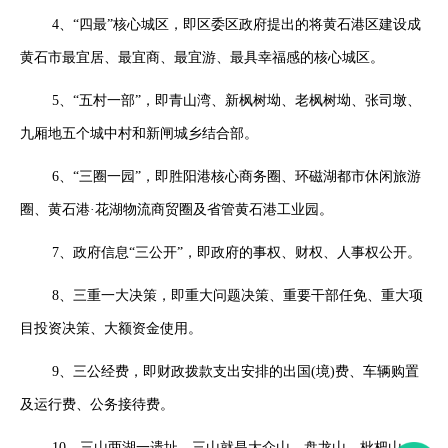
4、“四最”核心城区，即区委区政府提出的将黄石港区建设成
黄石市最宜居、最宜商、最宜游、最具幸福感的核心城区。
5、“五村一部”，即青山湾、新枫树坳、老枫树坳、张司墩、
九厢地五个城中村和新闸城乡结合部。
6、“三圈一园”，即胜阳港核心商务圈、环磁湖都市休闲旅游
圈、黄石港·花湖物流商贸圈及省管黄石港工业园。
7、政府信息“三公开”，即政府的事权、财权、人事权公开。
8、三重一大决策，即重大问题决策、重要干部任免、重大项
目投资决策、大额资金使用。
9、三公经费，即财政拨款支出安排的出国(境)费、车辆购置
及运行费、公务接待费。
10、三山两湖一遗址，三山就是大众山、盘龙山、枇杷山，