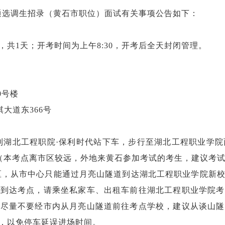
普通选调生招录（黄石市职位）面试有关事项公告如下：
），共1天；开考时间为上午8:30，开考后全天封闭管理。
0号楼
大道东366号
到湖北工程职院·保利时代站下车，步行至湖北工程职业学院
。（本考点离市区较远，外地来黄石参加考试的考生，建议考
区，从市中心只能通过月亮山隧道到达湖北工程职业学院新
时到达考点，请乘坐私家车、出租车前往湖北工程职业学院考
生尽量不要经市内从月亮山隧道前往考点学校，建议从谈山隧
，以免停车延误进场时间。