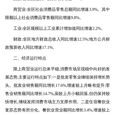
商贸业:
全区
社会消费品零售总额同比增速
3.9
%。其中
限额以上社会消费品零售额同比增速
9.8
%。
工业:
全区规模以上工业累计增加值同比增速
2.2
%。
财政:
全区地方财政总收入同比增速
12.5
%;地方公共财
政预算收入同比增速
17.1
%
。
二、经济运行特点
限上商贸业
运行总体平稳,消费市场呈现稳中向好的发
展态势,主要运行特点如下:一是批发零售业继续保持增长势
头。批发业销售额同比增长
17.6
%,增速较上月略有提升;零
售业销售额同比增长
14.7
%,虽较上月小幅回落,但仍保持较
快增长,继续发挥消费市场主力支撑作用。二是住宿餐饮业
复苏态势有所分化。餐饮业营业额同比增长
3.4
%,增速较上