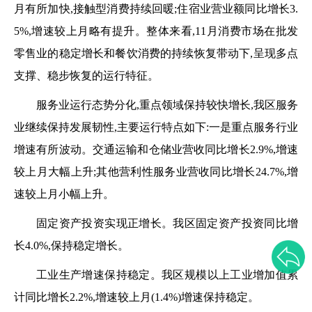
月有所加快,接触型消费持续回暖;住宿业营业额同比
增长
3.
5
%,增速较上月略有提升。整体来看,
11
月消费市场在批发
零售业的稳定增长和餐饮消费的持续恢复带动下,呈现多点
支撑、稳步恢复的运行特征。
服务业运行态势分化,重点领域保持较快增长
,
我
区
服务
业继续保持发展韧性,主要运行特点如下:一是重点服务行业
增速有所波动。交通运输和仓储业营收同比增长
2.9
%,增速
较上月大幅
上升
;其他营利性服务业营收同比增长
24.7
%,增
速较上月小幅
上
升
。
固定资产投资实现正增长
。我区
固定资产投资同比增
长
4.0
%,保持稳定增长。
工业生产增速
保持稳定
。
我
区
规模以上工业增加值累
计同比增长
2.2
%,增速较上月(
1.4
%)增速
保持稳定
。